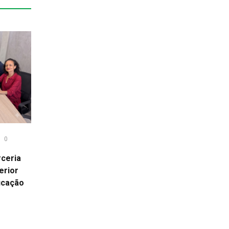
0
ceria
erior
ucação