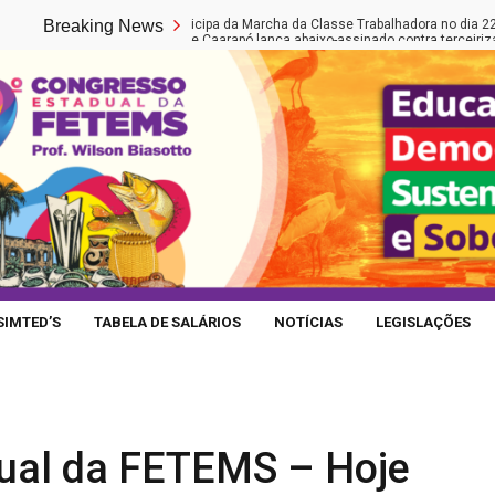
Fetems participa da Marcha da Classe Trabalhadora no dia 22 de maio em Brasí
Breaking News
Educação de Caarapó lança abaixo-assinado contra terceirização de cargos na
SIMTED’S
TABELA DE SALÁRIOS
NOTÍCIAS
LEGISLAÇÕES
ual da FETEMS – Hoje