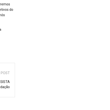
taremos
etivos do
 nós
a
 POST
 SISTA
ndação