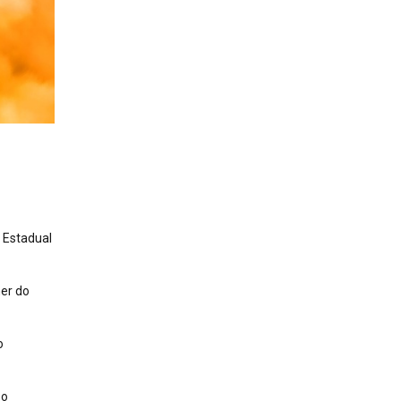
 Estadual
ner do
o
 o