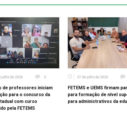
e julho de 2026
0
27 de julho de 2026
s de professores iniciam
FETEMS e UEMS firmam par
ção para o concurso da
para formação de nível sup
tadual com curso
para administrativos da ed
ido pela FETEMS