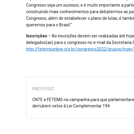
Congresso seja um sucesso, e é muito importante a part
construindo mais conhecimentos para debatermos as pauta
Congresso, além de estabelecer o plano de lutas, é tamb
queremos para o Brasil.”
Inscrições
– As inscrições devem ser realizadas até hoj
delegados(as) para o congresso no e-mail da Secretaria Ger
http://fetemsonline.org.br/congresso2022/grupos/login/
PREV POST
CNTE e FETEMS na campanha para que parlamentar
derrubem vetos à Lei Complementar 194