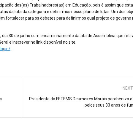
icipação dos(as) Trabalhadores(as) em Educação, pois é assim que es
s da luta da categoria e definirmos nosso plano de lutas. Um dos obj
ém fortalecer para os debates para definirmos qual projeto de governo
e, dia 30 de junho com encaminhamento da ata de Assembleia que retir
al e inscrever no link disponível no site.
login/
NEXT
es
Presidenta da FETEMS Deumeires Morais parabeniza o
pelos seus 33 anos de fu