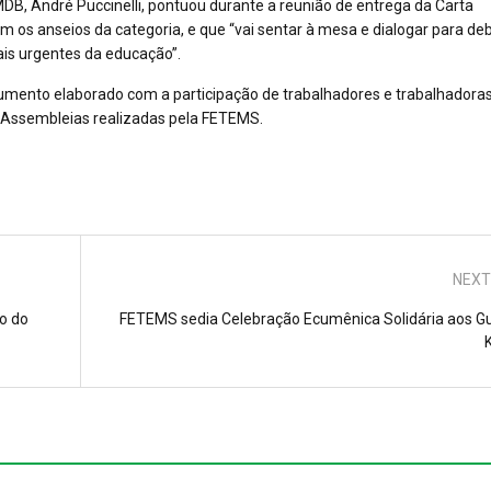
DB, André Puccinelli, pontuou durante a reunião de entrega da Carta
 os anseios da categoria, e que “vai sentar à mesa e dialogar para de
ais urgentes da educação”.
mento elaborado com a participação de trabalhadores e trabalhadora
 Assembleias realizadas pela FETEMS.
NEXT
o do
FETEMS sedia Celebração Ecumênica Solidária aos Gu