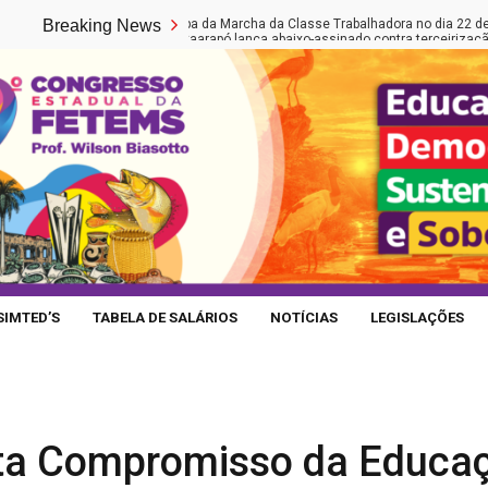
Fetems participa da Marcha da Classe Trabalhadora no dia 22 de maio em 
Breaking News
Educação de Caarapó lança abaixo-assinado contra terceirização de car
SIMTED’S
TABELA DE SALÁRIOS
NOTÍCIAS
LEGISLAÇÕES
ta Compromisso da Educa