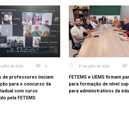
e julho de 2026
0
27 de julho de 2026
s de professores iniciam
FETEMS e UEMS firmam par
ção para o concurso da
para formação de nível sup
tadual com curso
para administrativos da ed
ido pela FETEMS