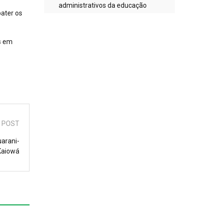
administrativos da educação
bater os
s em
 POST
arani-
Kaiowá