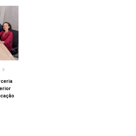
0
ceria
erior
ucação