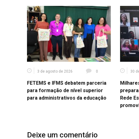
3 de agosto de 2026
0
30 d
FETEMS e IFMS debatem parceria
Milhare
para formação de nível superior
prepara
para administrativos da educação
Rede Es
promov
Deixe um comentário