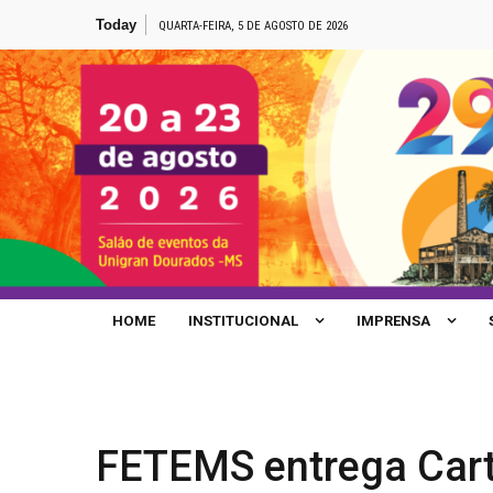
Skip
Today
QUARTA-FEIRA, 5 DE AGOSTO DE 2026
to
content
Site de Notícias da FETEMS
HOME
INSTITUCIONAL
IMPRENSA
FETEMS entrega Car