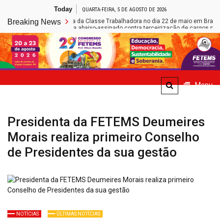
Skip
Today
QUARTA-FEIRA, 5 DE AGOSTO DE 2026
to
s participa da Marcha da Classe Trabalhadora no dia 22 de maio em Brasília
Breaking News
content
ação de Caarapó lança abaixo-assinado contra terceirização de cargos na Rede
Site de Notícias da FETEMS
Menu
Presidenta da FETEMS Deumeires
Morais realiza primeiro Conselho
de Presidentes da sua gestão
NOTÍCIAS
ÚLTIMAS NOTÍCIAS