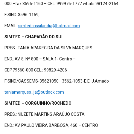
000 –fax 3596-1160 – CEL: 999976-1777 whats 98124-2164
F:SIND.:3596-1159,
EMAIL:
simtedcassilandia@hotmail.com
SIMTED – CHAPADÃO DO SUL
PRES.: TANIA APARECIDA DA SILVA MARQUES
END.: AV. 8, Nº 800 – SALA 1- Centro –
CEP.79560-000 CEL.: 99829-4206
F:SIND/CASSEMS-35621050—3562-1053-E.E. J.Amado
taniamarques_ja@outlook.com
SIMTED – CORGUINHO/ROCHEDO
PRES.: NILZETE MARTINS ARAÚJO COSTA
END.: AV. PAULO VIEIRA BARBOSA, 460 – CENTRO