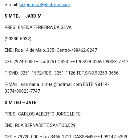
e-mail:
luizpereira8@hotmail.com
SIMTEJ – JARDIM
PRES.: ENEIDA FERREIRA DA SILVA
(99330-5932)
END.: Rua 14 de Maio, 335- Centro-/98462-8247
CEP 79240-000 – fax 3251-2423- FET-99229-0269/99823-7747
F: SIND.: 3251-1572/RES.: 3251-1126-FET.SIND.99263-3656
E-MAIL: anamaria_simtej@hotmail.com ESTE: 98114-
3374/99823-7747
SIMTED – JATEÍ
PRES.: CARLOS ALBERTO JORGE LEITE
END.: RUA BERNADETE SANTOS,529
CEP – 79720-000 – fax 3465-1211-CASSEMS/FET.99142-5209