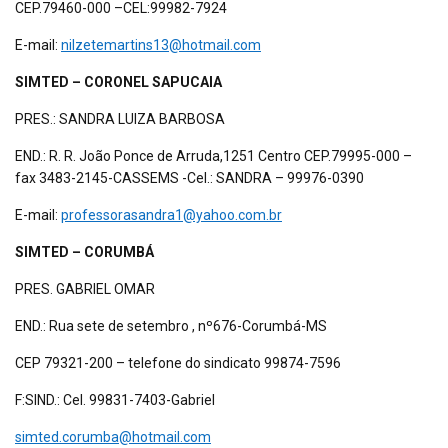
CEP.79460-000 –CEL:99982-7924
E-mail:
nilzetemartins13@hotmail.com
SIMTED – CORONEL SAPUCAIA
PRES.: SANDRA LUIZA BARBOSA
END.: R. R. João Ponce de Arruda,1251 Centro CEP.79995-000 –
fax 3483-2145-CASSEMS -Cel.: SANDRA – 99976-0390
E-mail:
professorasandra1@yahoo.com.br
SIMTED – CORUMBÁ
PRES. GABRIEL OMAR
END.: Rua sete de setembro , nº676-Corumbá-MS
CEP 79321-200 – telefone do sindicato 99874-7596
F:SIND.: Cel. 99831-7403-Gabriel
simted.corumba@hotmail.com