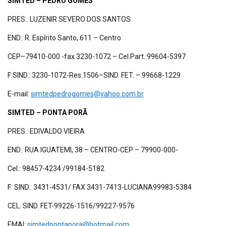
SIMTED – PEDRO GOMES
PRES.: LUZENIR SEVERO DOS SANTOS
END.: R. Espírito Santo, 611 – Centro
CEP–79410-000 -fax 3230-1072 – Cel.Part.:99604-5397
F:SIND.: 3230-1072-Res.1506–SIND. FET. – 99668-1229
E-mail:
simtedpedrogomes@yahoo.com.br
SIMTED – PONTA PORÃ
PRES.: EDIVALDO VIEIRA
END.: RUA IGUATEMI, 38 – CENTRO-CEP – 79900-000-
Cel.: 98457-4234 /99184-5182
F: SIND.: 3431-4531/ FAX 3431-7413-LUCIANA99983-5384
CEL. SIND. FET-99226-1516/99227-9576
EMAI:
simtedpontapora@hotmail.com