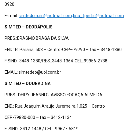
0920
E-mail:
simtedcoxim@hotmail.com,tina_fpedro@hotmail.com
SIMTED – DEODÁPOLIS
PRES.:ERASMO BRAGA DA SILVA
END.: R. Paraná, 503 – Centro-CEP–79790 – fax – 3448-1380
F:SIND.: 3448-1380/RES.:3448-1364-CEL.:99956-2738
EMAIL: simtedeo@uol.com.br
SIMTED – DOURADINA
PRES.: DEIRY JEANNI CLAVISSO FOGAÇA ALMEIDA
END.: Rua Joaquim Araújo Juremeira,1.025 – Centro
CEP-79880-000 – fax – 3412-1134
F: SIND.: 3412-1448 / CEL.: 99677-5819