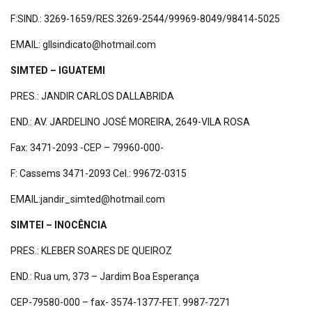
F:SIND.: 3269-1659/RES.3269-2544/99969-8049/98414-5025
EMAIL: gllsindicato@hotmail.com
SIMTED – IGUATEMI
PRES.: JANDIR CARLOS DALLABRIDA
END.: AV. JARDELINO JOSÉ MOREIRA, 2649-VILA ROSA
Fax: 3471-2093 -CEP – 79960-000-
F: Cassems 3471-2093 Cel.: 99672-0315
EMAIL:jandir_simted@hotmail.com
SIMTEI – INOCÊNCIA
PRES.: KLEBER SOARES DE QUEIROZ
END.: Rua um, 373 – Jardim Boa Esperança
CEP-79580-000 – fax- 3574-1377-FET. 9987-7271