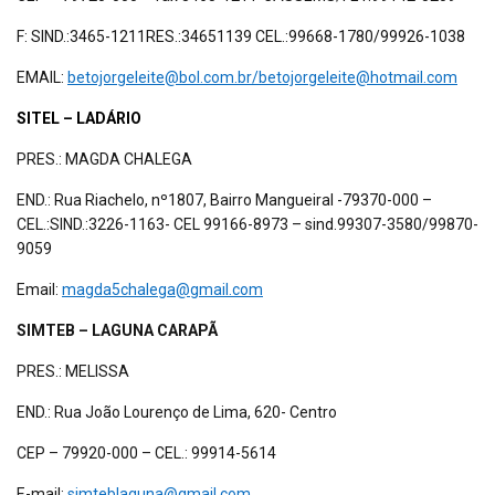
F: SIND.:3465-1211RES.:34651139 CEL.:99668-1780/99926-1038
EMAIL:
betojorgeleite@bol.com.br/betojorgeleite@hotmail.com
SITEL – LADÁRIO
PRES.: MAGDA CHALEGA
END.: Rua Riachelo, nº1807, Bairro Mangueiral -79370-000 –
CEL.:SIND.:3226-1163- CEL 99166-8973 – sind.99307-3580/99870-
9059
Email:
magda5chalega@gmail.com
SIMTEB – LAGUNA CARAPÃ
PRES.: MELISSA
END.: Rua João Lourenço de Lima, 620- Centro
CEP – 79920-000 – CEL.: 99914-5614
E-mail:
simteblaguna@gmail.com