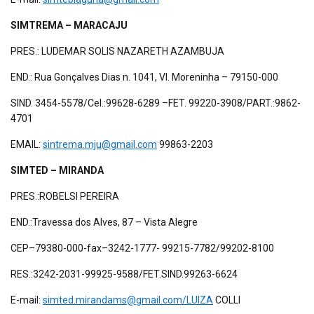
SIMTREMA – MARACAJU
PRES.: LUDEMAR SOLIS NAZARETH AZAMBUJA
END.: Rua Gonçalves Dias n. 1041, Vl. Moreninha – 79150-000
SIND. 3454-5578/Cel.:99628-6289 –FET. 99220-3908/PART.:9862-
4701
EMAIL:
sintrema.mju@gmail.com
99863-2203
SIMTED – MIRANDA
PRES.:ROBELSI PEREIRA
END.:Travessa dos Alves, 87 – Vista Alegre
CEP–79380-000-fax–3242-1777- 99215-7782/99202-8100
RES.:3242-2031-99925-9588/FET.SIND.99263-6624
E-mail:
simted.mirandams@gmail.com/LUIZA
COLLI