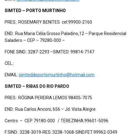
SIMTED – PORTO MURTINHO
PRES.: ROSEMARY BENITES cel:99900-2160
END.: Rua Maria Célia Grosso Paladino,12 – Parque Residencial
Saladero – CEP – 79280-000 –
FONE SIND.: 3287-2293 –SIMTED: 99814-7147
CEL.:
EMAIL:
simteddeportomurtinho@hotmail.com
SIMTED – RIBAS DO RIO PARDO
PRES.: RÓGINA PEREIRA LEMOS 98405-7075
END.: Rua Carlos Anconi, 656 – Jd. Vista Alegre
Centro – CEP 79180-000 / TEREZINHA:99601-5096
F:SIND.: 3238-3019-RES.:3238-1068-SIND.FET.99962-0349