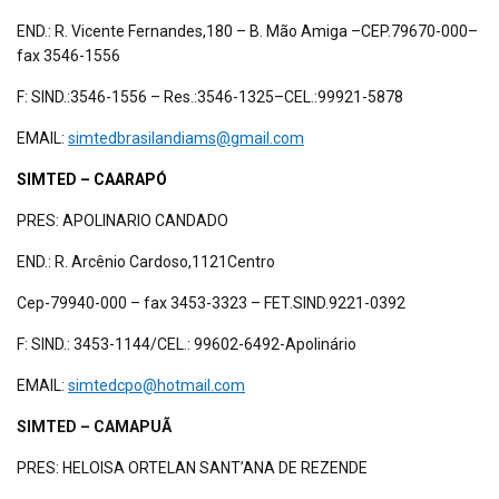
END.: R. Vicente Fernandes,180 – B. Mão Amiga –CEP.79670-000–
fax 3546-1556
F: SIND.:3546-1556 – Res.:3546-1325–CEL.:99921-5878
EMAIL:
simtedbrasilandiams@gmail.com
SIMTED – CAARAPÓ
PRES: APOLINARIO CANDADO
END.: R. Arcênio Cardoso,1121Centro
Cep-79940-000 – fax 3453-3323 – FET.SIND.9221-0392
F: SIND.: 3453-1144/CEL.: 99602-6492-Apolinário
EMAIL:
simtedcpo@hotmail.com
SIMTED – CAMAPUÃ
PRES: HELOISA ORTELAN SANT’ANA DE REZENDE