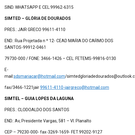
SIND. WHATSAPP E CEL.99962-6315
SIMTED – GLÓRIA DE DOURADOS
PRES.: JAIR GRECO 99611-4110
END.: Rua Projetada n º 12- CEAD MARIA DO CARMO DOS
SANTOS-99912-0461
79730-000 / FONE: 3466-1426 – CEL: FETEMS-99816-0130
E-
mail:
sdsmariacar@hotmail.com
/simtedgloriadedourados@outlook.
fax/3466-1221jair
99611-4110-jairgreco@hotmail.com
SIMTEL – GUIA LOPES DA LAGUNA
PRES.: CLODOALDO DOS SANTOS
END.: Av, Presidente Vargas, 581 – Vl. Planalto
CEP – 79230-000- fax-3269-1659- FET.99202-9127