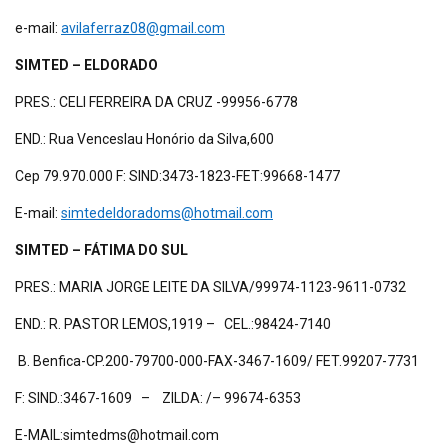
e-mail:
avilaferraz08@gmail.com
SIMTED – ELDORADO
PRES.: CELI FERREIRA DA CRUZ -99956-6778
END.: Rua Venceslau Honório da Silva,600
Cep 79.970.000 F: SIND:3473-1823-FET:99668-1477
E-mail:
simtedeldoradoms@hotmail.com
SIMTED – FÁTIMA DO SUL
PRES.: MARIA JORGE LEITE DA SILVA/99974-1123-9611-0732
END.: R. PASTOR LEMOS,1919 – CEL.:98424-7140
B. Benfica-CP.200-79700-000-FAX-3467-1609/ FET.99207-7731
F: SIND.:3467-1609 – ZILDA: /– 99674-6353
E-MAIL:simtedms@hotmail.com