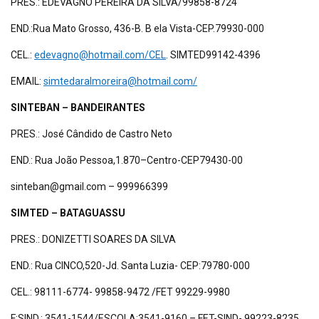
PRES.: EDEVAGNO PEREIRA DA SILVA/99858-8724
END.:Rua Mato Grosso, 436-B. B ela Vista-CEP.79930-000
CEL.:
edevagno@hotmail.com/CEL
. SIMTED99142-4396
EMAIL:
simtedaralmoreira@hotmail.com/
SINTEBAN – BANDEIRANTES
PRES.: José Cândido de Castro Neto
END.: Rua João Pessoa,1.870–Centro-CEP79430-00
sinteban@gmail.com – 999966399
SIMTED – BATAGUASSU
PRES.: DONIZETTI SOARES DA SILVA
END.: Rua CINCO,520-Jd. Santa Luzia- CEP:79780-000
CEL.: 98111-6774- 99858-9472 /FET 99229-9980
F:SIND.: 3541-1544/ESCOLA:3541-9160 – FET-SIND- 99223-8235