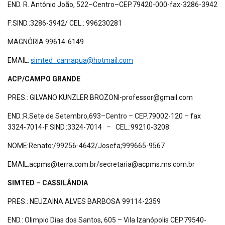
END. R. Antônio João, 522–Centro–CEP.79420-000-fax-3286-3942
F:SIND.:3286-3942/ CEL.: 996230281
MAGNÓRIA 99614-6149
EMAIL:
simted_camapua@hotmail.com
ACP/CAMPO GRANDE
PRES.: GILVANO KUNZLER BROZONI-professor@gmail.com
END.:R.Sete de Setembro,693–Centro – CEP.79002-120 – fax
3324-7014-F:SIND.:3324-7014 – CEL.:99210-3208
NOME:Renato:/99256-4642/Josefa;999665-9567
EMAIL:acpms@terra.com.br/secretaria@acpms.ms.com.br
SIMTED – CASSILÂNDIA
PRES.: NEUZAINA ALVES BARBOSA 99114-2359
END.: Olimpio Dias dos Santos, 605 – Vila Izanópolis CEP.79540-