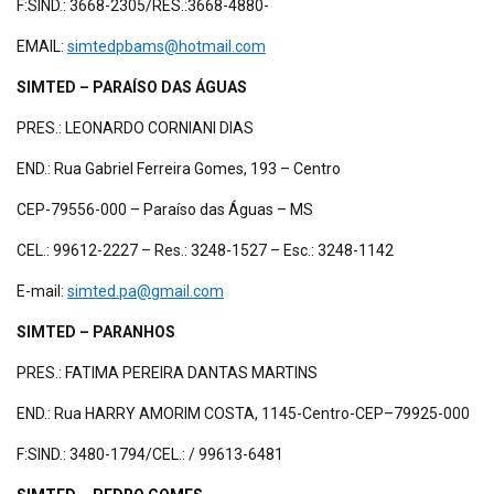
F:SIND.: 3668-2305/RES.:3668-4880-
EMAIL:
simtedpbams@hotmail.com
SIMTED – PARAÍSO DAS ÁGUAS
PRES.: LEONARDO CORNIANI DIAS
END.: Rua Gabriel Ferreira Gomes, 193 – Centro
CEP-79556-000 – Paraíso das Águas – MS
CEL.: 99612-2227 – Res.: 3248-1527 – Esc.: 3248-1142
E-mail:
simted.pa@gmail.com
SIMTED – PARANHOS
PRES.: FATIMA PEREIRA DANTAS MARTINS
END.: Rua HARRY AMORIM COSTA, 1145-Centro-CEP–79925-000
F:SIND.: 3480-1794/CEL.: / 99613-6481