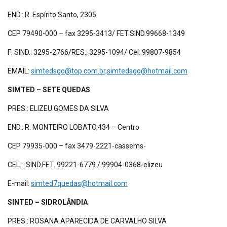
END.: R. Espírito Santo, 2305
CEP 79490-000 – fax 3295-3413/ FET.SIND.99668-1349
F: SIND.: 3295-2766/RES.: 3295-1094/ Cel: 99807-9854
EMAIL:
simtedsgo@top.com.br,simtedsgo@hotmail.com
SIMTED – SETE QUEDAS
PRES.: ELIZEU GOMES DA SILVA
END.: R. MONTEIRO LOBATO,434 – Centro
CEP 79935-000 – fax 3479-2221-cassems-
CEL.: SIND.FET. 99221-6779 / 99904-0368-elizeu
E-mail:
simted7quedas@hotmail.com
SINTED – SIDROLÂNDIA
PRES.: ROSANA APARECIDA DE CARVALHO SILVA