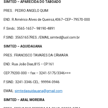
SIMTED – APARECIDA DO TABOADO
PRES.: PEDRO ANGELO QUIM
END.: R.Américo Alves de Queiroz,4067–CEP–79570-000
F. Sindc.: 3565-1657– 98190-4891
F:SIND.: 35651657RES.:/EMAIL:simted@uol.com.br
SIMTED – AQUIDAUANA
PRES.: FRANCISCO TAVARES DA CÂMARA
END.: Rua João Dias,815 – CP.161
CEP.79200-000 – fax – 3241-5175/3346+++
F:SIND.: 3241-3346-CEL.: 99994-0946
EMAIL:
simtedaquidauana@gmail.com
SIMTED – ARAL MOREIRA