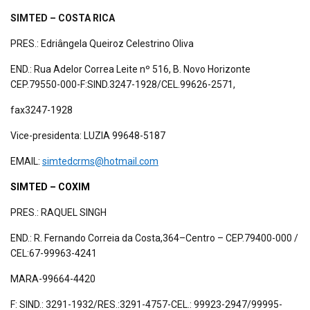
SIMTED – COSTA RICA
PRES.: Edriângela Queiroz Celestrino Oliva
END.: Rua Adelor Correa Leite nº 516, B. Novo Horizonte
CEP.79550-000-F:SIND.3247-1928/CEL.99626-2571,
fax3247-1928
Vice-presidenta: LUZIA 99648-5187
EMAIL:
simtedcrms@hotmail.com
SIMTED – COXIM
PRES.: RAQUEL SINGH
END.: R. Fernando Correia da Costa,364–Centro – CEP.79400-000 /
CEL:67-99963-4241
MARA-99664-4420
F: SIND.: 3291-1932/RES.:3291-4757-CEL.: 99923-2947/99995-