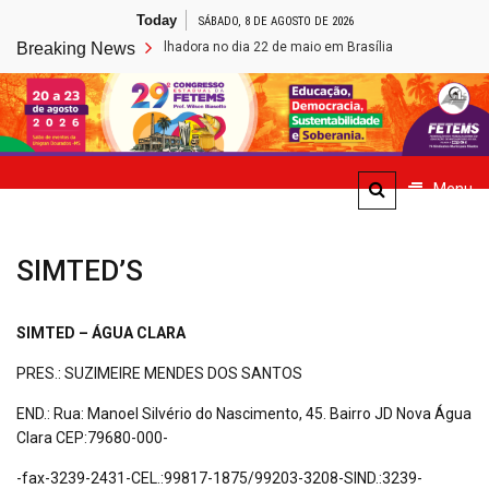
Skip
Today
SÁBADO, 8 DE AGOSTO DE 2026
to
Classe Trabalhadora no dia 22 de maio em Brasília
Breaking News
FETEMS REALI
content
Site de Notícias da FETEMS
Menu
SIMTED’S
SIMTED – ÁGUA CLARA
PRES.: SUZIMEIRE MENDES DOS SANTOS
END.: Rua: Manoel Silvério do Nascimento, 45. Bairro JD Nova Água
Clara CEP:79680-000-
-fax-3239-2431-CEL.:99817-1875/99203-3208-SIND.:3239-