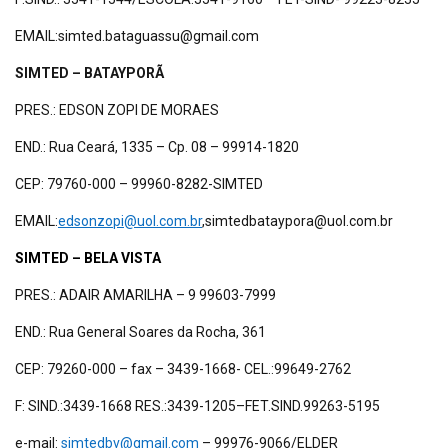
EMAIL:simted.bataguassu@gmail.com
SIMTED – BATAYPORÃ
PRES.: EDSON ZOPI DE MORAES
END.: Rua Ceará, 1335 – Cp. 08 – 99914-1820
CEP: 79760-000 – 99960-8282-SIMTED
EMAIL:
edsonzopi@uol.com.br
,simtedbataypora@uol.com.br
SIMTED – BELA VISTA
PRES.: ADAIR AMARILHA – 9 99603-7999
END.: Rua General Soares da Rocha, 361
CEP: 79260-000 – fax – 3439-1668- CEL.:99649-2762
F: SIND.:3439-1668 RES.:3439-1205–FET.SIND.99263-5195
e-mail:
simtedbv@gmail.com
– 99976-9066/ELDER