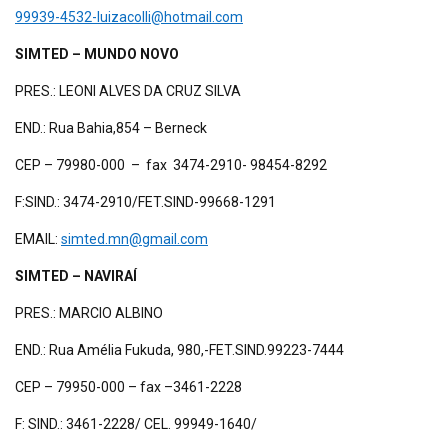
99939-4532-luizacolli@hotmail.com
SIMTED – MUNDO NOVO
PRES.: LEONI ALVES DA CRUZ SILVA
END.: Rua Bahia,854 – Berneck
CEP – 79980-000 – fax 3474-2910- 98454-8292
F:SIND.: 3474-2910/FET.SIND-99668-1291
EMAIL:
simted.mn@gmail.com
SIMTED – NAVIRAÍ
PRES.: MARCIO ALBINO
END.: Rua Amélia Fukuda, 980,-FET.SIND.99223-7444
CEP – 79950-000 – fax –3461-2228
F: SIND.: 3461-2228/ CEL. 99949-1640/