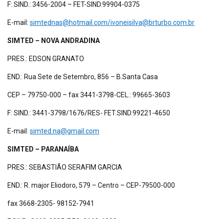
F: SIND.: 3456-2004 – FET-SIND.99904-0375
E-mail:
simtednas@hotmail.com/ivoneisilva@brturbo.com.br
SIMTED – NOVA ANDRADINA
PRES.: EDSON GRANATO
END.: Rua Sete de Setembro, 856 – B.Santa Casa
CEP – 79750-000 – fax 3441-3798-CEL.: 99665-3603
F: SIND.: 3441-3798/1676/RES- FET.SIND.99221-4650
E-mail:
simted.na@gmail.com
SIMTED – PARANAÍBA
PRES.: SEBASTIÃO SERAFIM GARCIA
END.: R. major Eliodoro, 579 – Centro – CEP-79500-000
fax 3668-2305- 98152-7941