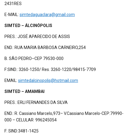
2431RES
E-MAIL:
simtedaguaclara@gmail.com
SIMTED – ÁLCINÓPOLIS
PRES.: JOSÉ APARECIDO DE ASSIS
END.: RUA MARIA BARBOSA CARNEIRO,254
B. SÃO PEDRO–CEP 79530-000
F:SIND.: 3260-1250/ Res. 3260-1220/98415-7709
EMAIL:
simtedalcinopolis@hotmail.com
SIMTED – AMAMBAI
PRES.: ERLI FERNANDES DA SILVA
END.: R. Cassiano Marcelo,973– V.Cassiano Marcelo-CEP:79990-
000 – CELULAR 996245054
F: SIND:3481-1425