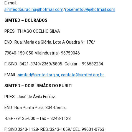
E-mail:
simteddouradina@hotmail.com
/
rosenetto09@hotmail.com
SIMTED – DOURADOS
PRES.: THIAGO COELHO SILVA
END.: Rua: Maria da Glória, Lote A Quadra Nº 170/
79840-150-050-VilaIndustrial- 96759046
F: SIND.: 3421-3749/2369/5805- Celular – 996582234
EMAIL:
simted@simted.org.br
,
contato@simted.org.br
SIMTED – DOIS IRMÃOS DO BURITI
PRES.: José de Ávila Ferraz
END.: Rua Ponta Porã, 304-Centro
-CEP-79125-000 – fax – 3243-1128
F: SIND.3243-1128- RES.:3243-1059/ CEL.:99631-0763