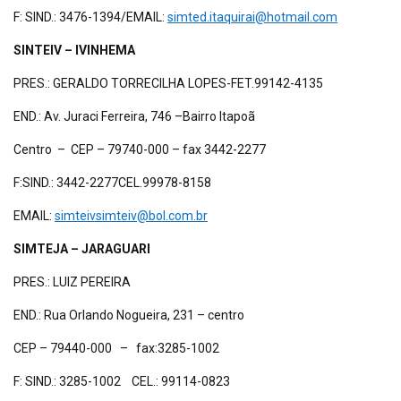
F: SIND.: 3476-1394/EMAIL:
simted.itaquirai@hotmail.com
SINTEIV – IVINHEMA
PRES.: GERALDO TORRECILHA LOPES-FET.99142-4135
END.: Av. Juraci Ferreira, 746 –Bairro Itapoã
Centro – CEP – 79740-000 – fax 3442-2277
F:SIND.: 3442-2277CEL.99978-8158
EMAIL:
simteivsimteiv@bol.com.br
SIMTEJA – JARAGUARI
PRES.: LUIZ PEREIRA
END.: Rua Orlando Nogueira, 231 – centro
CEP – 79440-000 – fax:3285-1002
F: SIND.: 3285-1002 CEL.: 99114-0823