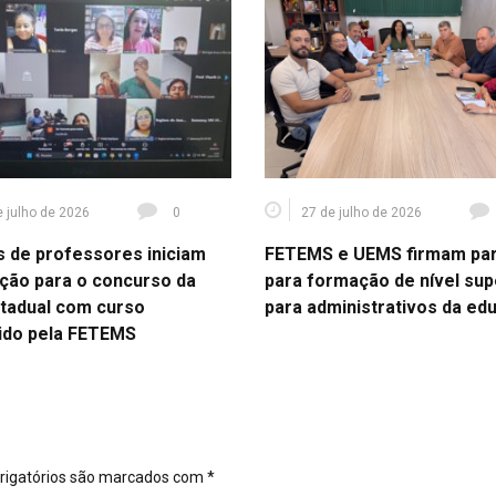
e julho de 2026
0
27 de julho de 2026
s de professores iniciam
FETEMS e UEMS firmam par
ção para o concurso da
para formação de nível sup
tadual com curso
para administrativos da ed
ido pela FETEMS
igatórios são marcados com
*