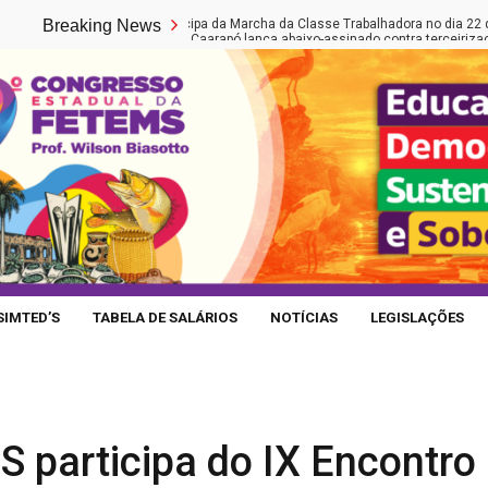
Breaking News
Fetems participa da Marcha da Classe Trabalhadora no dia 22 de maio e
Educação de Caarapó lança abaixo-assinado contra terceirização de ca
SIMTED’S
TABELA DE SALÁRIOS
NOTÍCIAS
LEGISLAÇÕES
 participa do IX Encontro