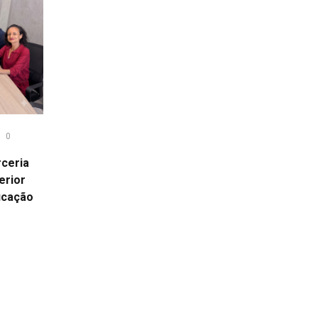
0
ceria
erior
ucação