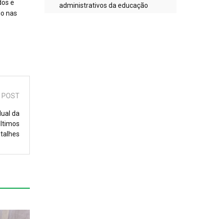
dos e
administrativos da educação
do nas
 POST
ual da
ltimos
talhes