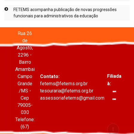
FETEMS acompanha publicação de novas progressões
funcionais para administrativos da educação
Rua 26
de
Agosto,
2296 -
Bairro
Amambai
Filiada
Campo
Contato:
à:
Grande
fetems@fetems.org.br
/MS -
tesouraria@fetems.org.br
Cep
assessoriafetems@gmail.com
79005-
030
Telefone:
(67)
3305-