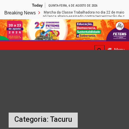
Skip
Today
QUINTA-FEIRA, 6 DE AGOSTO DE 2026
to
Breaking News
Fetems participa da Marcha da Classe Trabalhadora no dia 22 de maio em Bra
content
Educação de Caarapó lança abaixo-assinado contra terceirização de cargos
Site de Notícias da FETEMS
Menu
Categoria:
Tacuru