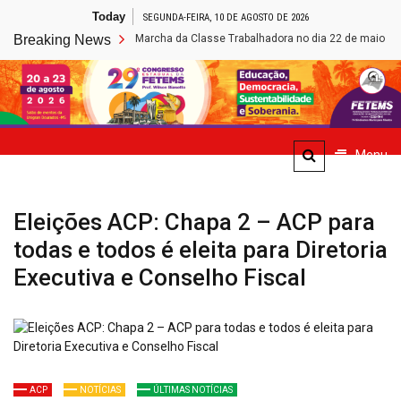
Skip
Today
SEGUNDA-FEIRA, 10 DE AGOSTO DE 2026
to
Fetems participa da Marcha da Classe Trabalhadora no dia 22 de maio em Brasí
Breaking News
content
Site de Notícias da FETEMS
Menu
Eleições ACP: Chapa 2 – ACP para
todas e todos é eleita para Diretoria
Executiva e Conselho Fiscal
ACP
NOTÍCIAS
ÚLTIMAS NOTÍCIAS