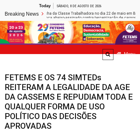
Skip
Today
SÁBADO, 8 DE AGOSTO DE 2026
to
ems participa da Marcha da Classe Trabalhadora no dia 22 de maio em Brasília
Breaking News
content
cação de Caarapó lança abaixo-assinado contra terceirização de cargos na Red
Site de Notícias da FETEMS
Menu
FETEMS E OS 74 SIMTEDs
REITERAM A LEGALIDADE DA AGE
DA CASSEMS E REPUDIAM TODA E
QUALQUER FORMA DE USO
POLÍTICO DAS DECISÕES
APROVADAS