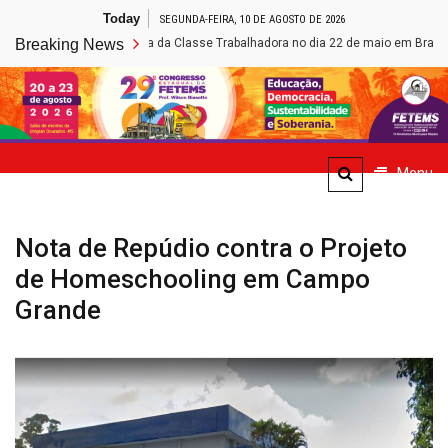
Skip
Today
SEGUNDA-FEIRA, 10 DE AGOSTO DE 2026
to
s participa da Marcha da Classe Trabalhadora no dia 22 de maio em Brasília
Breaking News
content
Site de Notícias da FETEMS
Menu
Nota de Repúdio contra o Projeto
de Homeschooling em Campo
Grande