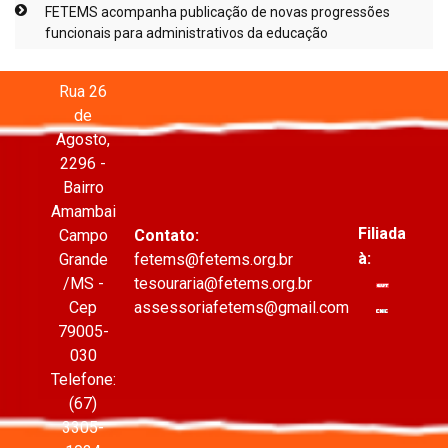
FETEMS acompanha publicação de novas progressões
funcionais para administrativos da educação
Rua 26
de
Agosto,
2296 -
Bairro
Amambai
Filiada
Campo
Contato:
à:
Grande
fetems@fetems.org.br
/MS -
tesouraria@fetems.org.br
Cep
assessoriafetems@gmail.com
79005-
030
Telefone:
(67)
3305-