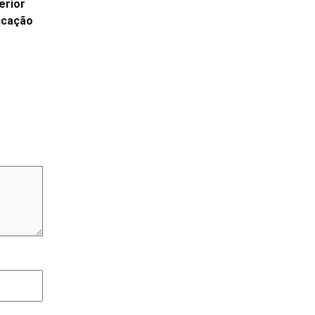
erior
ucação