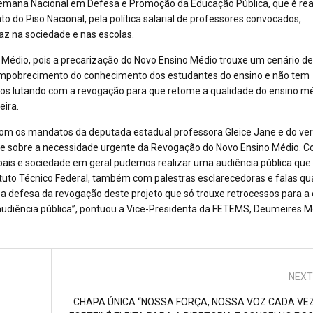
Semana Nacional em Defesa e Promoção da Educação Pública, que é rea
o do Piso Nacional, pela política salarial de professores convocados,
paz na sociedade e nas escolas.
Médio, pois a precarização do Novo Ensino Médio trouxe um cenário de
o empobrecimento do conhecimento dos estudantes do ensino e não tem
mos lutando com a revogação para que retome a qualidade do ensino mé
eira.
om os mandatos da deputada estadual professora Gleice Jane e do ve
ate sobre a necessidade urgente da Revogação do Novo Ensino Médio. 
pais e sociedade em geral pudemos realizar uma audiência pública que
uto Técnico Federal, também com palestras esclarecedoras e falas qua
a defesa da revogação deste projeto que só trouxe retrocessos para 
udiência pública”, pontuou a Vice-Presidenta da FETEMS, Deumeires Mo
NEXT
CHAPA ÚNICA “NOSSA FORÇA, NOSSA VOZ CADA VE