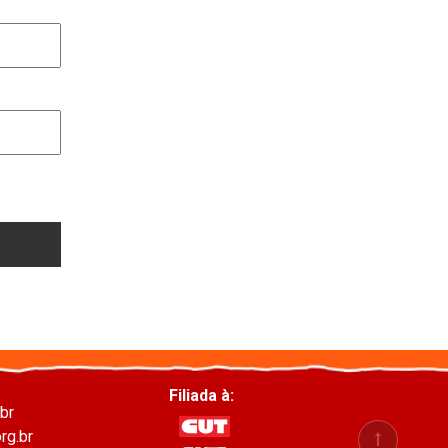
Filiada à:
br
rg.br