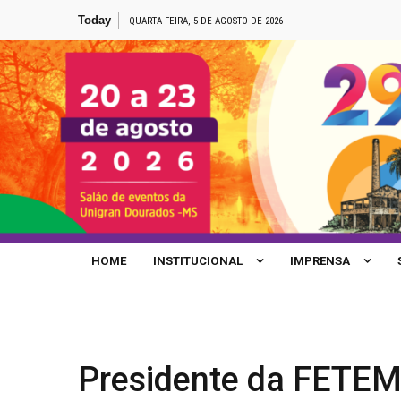
Skip
Today
Fetems participa da Marcha da Classe Trabalhadora no d
QUARTA-FEIRA, 5 DE AGOSTO DE 2026
to
Educação de Caarapó lança abaixo-assinado contra terc
content
Site de Notícias da FETEMS
HOME
INSTITUCIONAL
IMPRENSA
Presidente da FETEMS