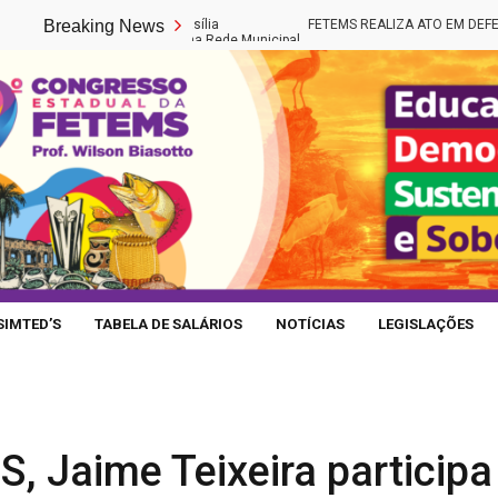
ia 22 de maio em Brasília
Breaking News
FETEMS REALIZA ATO EM DEFESA DA E
eirização de cargos na Rede Municipal
SIMTED’S
TABELA DE SALÁRIOS
NOTÍCIAS
LEGISLAÇÕES
, Jaime Teixeira participa