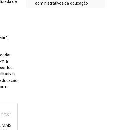
lizada de
administrativos da educação
dio”,
reador
Com a
 contou
litativas
a educação
rais.
 POST
Z MAIS