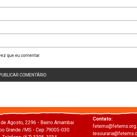
vez que eu comentar.
Contato:
 de Agosto, 2296 - Bairro Amambai
fetems@fetems.org.
o Grande /MS - Cep 79005-030
tesouraria@fetems.o