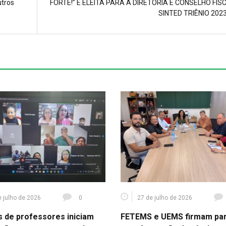
utros
FORTE!” É ELEITA PARA A DIRETORIA E CONSELHO FIS
SINTED TRIÊNIO 202
e julho de 2026
0
27 de julho de 2026
s de professores iniciam
FETEMS e UEMS firmam par