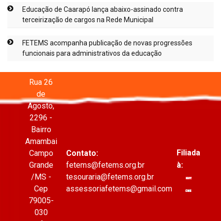
Educação de Caarapó lança abaixo-assinado contra
terceirização de cargos na Rede Municipal
FETEMS acompanha publicação de novas progressões
funcionais para administrativos da educação
Rua 26
de
Agosto,
2296 -
Bairro
Amambai
Filiada
Campo
Contato:
à:
Grande
fetems@fetems.org.br
/MS -
tesouraria@fetems.org.br
Cep
assessoriafetems@gmail.com
79005-
030