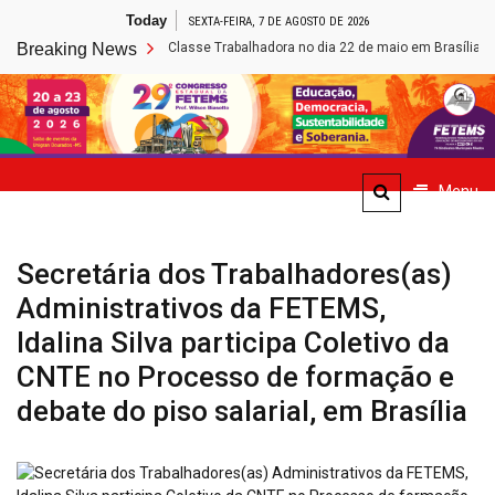
Skip
Today
SEXTA-FEIRA, 7 DE AGOSTO DE 2026
to
articipa da Marcha da Classe Trabalhadora no dia 22 de maio em Brasília
Breaking News
content
Site de Notícias da FETEMS
Menu
Secretária dos Trabalhadores(as)
Administrativos da FETEMS,
Idalina Silva participa Coletivo da
CNTE no Processo de formação e
debate do piso salarial, em Brasília